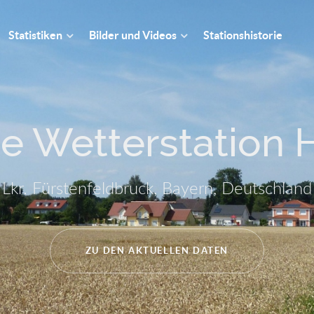
Statistiken
Bilder und Videos
Stationshistorie
ate Wetterstation
Lkr. Fürstenfeldbruck, Bayern, Deutschland
ZU DEN AKTUELLEN DATEN